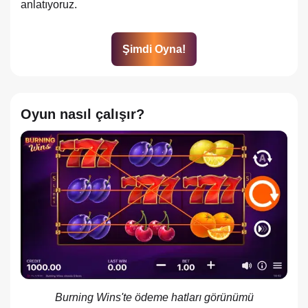
anlatıyoruz.
Şimdi Oyna!
Oyun nasıl çalışır?
Burning Wins'te ödeme hatları görünümü