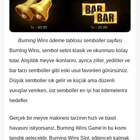
Burning Wins ödeme tablosu semboller sayfası
Burning Wins, sembol setini klasik ve okunması kolay
tutar. Alışıldık meyve ikonlarını, ayrıca ziller, yedililer ve
bar tarzı semboller gibi eski usul favorileri görürsünüz.
Düşük semboller sık gelir ve küçük ama düzenli
vuruşlar verirken, üst semboller en iyi hat ödemelerini
hedefler.
Gerçek bir meyve makinesi tarzının hızlı ve basit
havasını istiyorsanız, Burning Wins Game'in bu kısmı
tanıdık gelecektir. Burning Wins Slot, eğlenceli kalmak