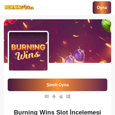
Oyna
Şimdi Oyna
Burning Wins Slot İncelemesi