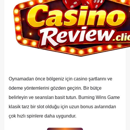
Oynamadan önce bölgeniz için casino şartlarını ve
ödeme yöntemlerini gözden geçirin. Bir bütçe
belirleyin ve seansları basit tutun. Burning Wins Game
klasik tarz bir slot olduğu için uzun bonus avlarından
çok hızlı spinlere daha uygundur.