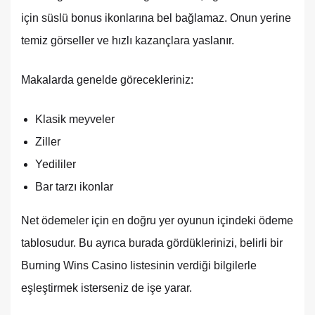
için süslü bonus ikonlarına bel bağlamaz. Onun yerine
temiz görseller ve hızlı kazançlara yaslanır.
Makalarda genelde görecekleriniz:
Klasik meyveler
Ziller
Yedililer
Bar tarzı ikonlar
Net ödemeler için en doğru yer oyunun içindeki ödeme
tablosudur. Bu ayrıca burada gördüklerinizi, belirli bir
Burning Wins Casino listesinin verdiği bilgilerle
eşleştirmek isterseniz de işe yarar.