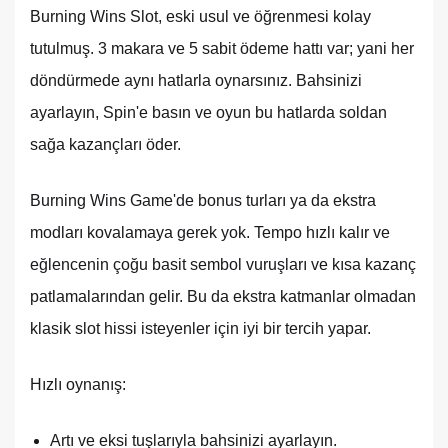
Burning Wins Slot, eski usul ve öğrenmesi kolay
tutulmuş. 3 makara ve 5 sabit ödeme hattı var; yani her
döndürmede aynı hatlarla oynarsınız. Bahsinizi
ayarlayın, Spin'e basın ve oyun bu hatlarda soldan
sağa kazançları öder.
Burning Wins Game'de bonus turları ya da ekstra
modları kovalamaya gerek yok. Tempo hızlı kalır ve
eğlencenin çoğu basit sembol vuruşları ve kısa kazanç
patlamalarından gelir. Bu da ekstra katmanlar olmadan
klasik slot hissi isteyenler için iyi bir tercih yapar.
Hızlı oynanış:
Artı ve eksi tuşlarıyla bahsinizi ayarlayın.