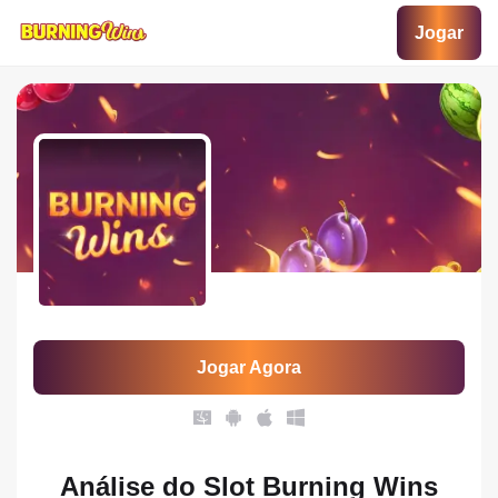
Jogar
Jogar Agora
Análise do Slot Burning Wins