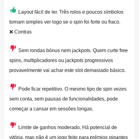
Layout fácil de ler. Três rolos e poucos símbolos
tornam simples ver logo se o spin foi forte ou fraco.
❌ Contras
Sem rondas bónus nem jackpots. Quem curte free
spins, multiplicadores ou jackpots progressivos
provavelmente vai achar este slot demasiado básico.
Pode ficar repetitivo. O mesmo tipo de spin vezes
sem conta, sem pausas de funcionalidades, pode
começar a cansar em sessões longas.
Limite de ganhos moderado. Há potencial de
vitória, mas não é um jogo feito para prémios gigantes