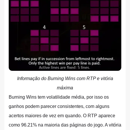
Informação do Burning Wins com RTP e vitória
máxima
Burning Wins tem volatilidade média, por isso os
ganhos podem parecer consistentes, com alguns
acertos maiores de vez em quando. O RTP aparece
como 96.21% na maioria das páginas do jogo. A vitória