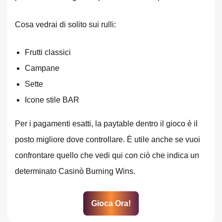
Cosa vedrai di solito sui rulli:
Frutti classici
Campane
Sette
Icone stile BAR
Per i pagamenti esatti, la paytable dentro il gioco è il
posto migliore dove controllare. È utile anche se vuoi
confrontare quello che vedi qui con ciò che indica un
determinato Casinò Burning Wins.
Gioca Ora!