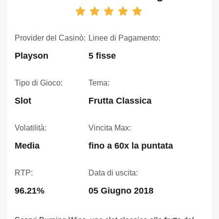
Provider del Casinò:
Linee di Pagamento:
Playson
5 fisse
Tipo di Gioco:
Tema:
Slot
Frutta Classica
Volatilità:
Vincita Max:
Media
fino a 60x la puntata
RTP:
Data di uscita:
96.21%
05 Giugno 2018