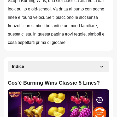
Scopri Burning Wins, una slot classica alla frutta dal
look pulito e old-school. Va dritta al punto con poche
linee e round veloci. Se ti piacciono le slot senza
fronzoli, con simboli brillanti e un mood familiare,
questa ci sta. In questa pagina trovi regole, simboli e
cosa aspettarti prima di giocare.
Indice
Cos'è Burning Wins Classic 5 Lines?