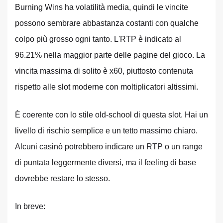
Burning Wins ha volatilità media, quindi le vincite
possono sembrare abbastanza costanti con qualche
colpo più grosso ogni tanto. L'RTP è indicato al
96.21% nella maggior parte delle pagine del gioco. La
vincita massima di solito è x60, piuttosto contenuta
rispetto alle slot moderne con moltiplicatori altissimi.
È coerente con lo stile old-school di questa slot. Hai un
livello di rischio semplice e un tetto massimo chiaro.
Alcuni casinò potrebbero indicare un RTP o un range
di puntata leggermente diversi, ma il feeling di base
dovrebbe restare lo stesso.
In breve: