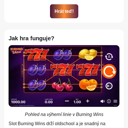
Hrát teď!
Jak hra funguje?
Pohled na výherní linie v Burning Wins
Slot Burning Wins drží oldschool a je snadný na