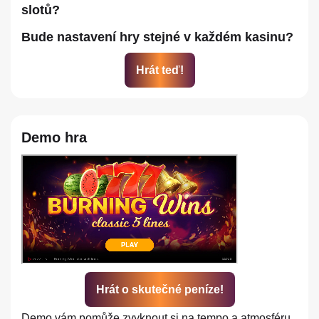
slotů?
Bude nastavení hry stejné v každém kasinu?
Hrát teď!
Demo hra
Hrát o skutečné peníze!
Demo vám pomůže zvyknout si na tempo a atmosféru