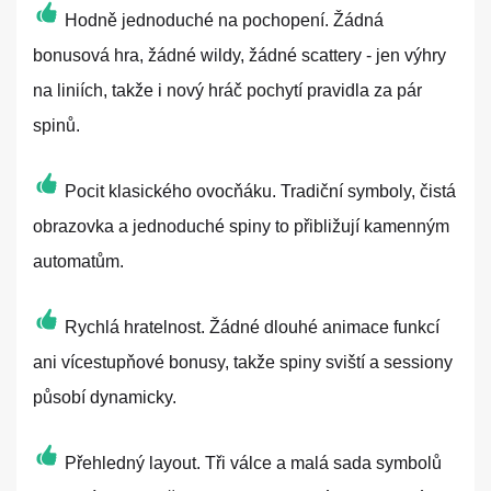
Hodně jednoduché na pochopení. Žádná
bonusová hra, žádné wildy, žádné scattery - jen výhry
na liniích, takže i nový hráč pochytí pravidla za pár
spinů.
Pocit klasického ovocňáku. Tradiční symboly, čistá
obrazovka a jednoduché spiny to přibližují kamenným
automatům.
Rychlá hratelnost. Žádné dlouhé animace funkcí
ani vícestupňové bonusy, takže spiny sviští a sessiony
působí dynamicky.
Přehledný layout. Tři válce a malá sada symbolů