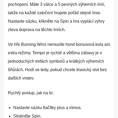
pochopení. Máte 3 válce a 5 pevných výherních linií,
takže na každé zatočení hrajete pořád stejné linie.
Nastavte sázku, klikněte na Spin a hra vyplácí výhry
zleva doprava na těchto liniích.
Ve hře Burning Wins nemusíte honit bonusová kola ani
extra režimy. Tempo je rychlé a většina zábavy je v
jednoduchých trefách symbolů a krátkých výherních
šňůrách. Hodí se tedy, pokud chcete klasický slot bez
dalších vrstev.
Rychlý postup, jak na to:
Nastavte sázku tlačítky plus a minus.
Stiskněte Spin.