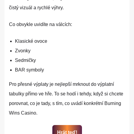
čistý vizuál a rychlé výhry.
Co obvykle uvidíte na válcích:
Klasické ovoce
Zvonky
Sedmičky
BAR symboly
Pro přesné výplaty je nejlepší mrknout do výplatní
tabulky přímo ve hře. To se hodí i tehdy, když si chcete
porovnat, co je tady, s tím, co uvádí konkrétní Burning
Wins Casino.
Hrát teď!