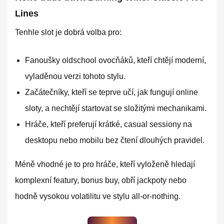
Lines
Tenhle slot je dobrá volba pro:
Fanoušky oldschool ovocňáků, kteří chtějí moderní,
vyladěnou verzi tohoto stylu.
Začátečníky, kteří se teprve učí, jak fungují online
sloty, a nechtějí startovat se složitými mechanikami.
Hráče, kteří preferují krátké, casual sessiony na
desktopu nebo mobilu bez čtení dlouhých pravidel.
Méně vhodné je to pro hráče, kteří vyloženě hledají
komplexní featury, bonus buy, obří jackpoty nebo
hodně vysokou volatilitu ve stylu all-or-nothing.