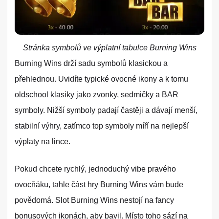
Stránka symbolů ve výplatní tabulce Burning Wins
Burning Wins drží sadu symbolů klasickou a
přehlednou. Uvidíte typické ovocné ikony a k tomu
oldschool klasiky jako zvonky, sedmičky a BAR
symboly. Nižší symboly padají častěji a dávají menší,
stabilní výhry, zatímco top symboly míří na nejlepší
výplaty na lince.
Pokud chcete rychlý, jednoduchý vibe pravého
ovocňáku, tahle část hry Burning Wins vám bude
povědomá. Slot Burning Wins nestojí na fancy
bonusových ikonách, aby bavil. Místo toho sází na