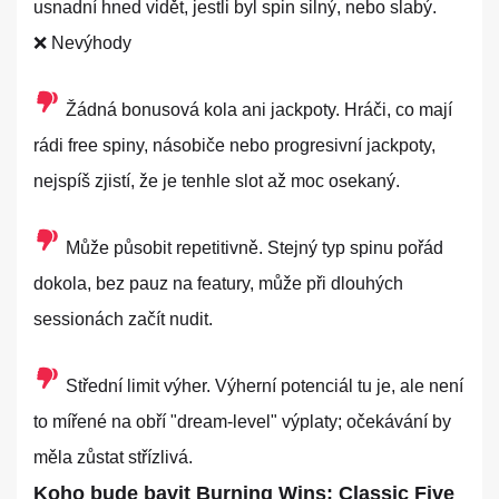
usnadní hned vidět, jestli byl spin silný, nebo slabý.
❌ Nevýhody
Žádná bonusová kola ani jackpoty. Hráči, co mají
rádi free spiny, násobiče nebo progresivní jackpoty,
nejspíš zjistí, že je tenhle slot až moc osekaný.
Může působit repetitivně. Stejný typ spinu pořád
dokola, bez pauz na featury, může při dlouhých
sessionách začít nudit.
Střední limit výher. Výherní potenciál tu je, ale není
to mířené na obří "dream-level" výplaty; očekávání by
měla zůstat střízlivá.
Koho bude bavit Burning Wins: Classic Five