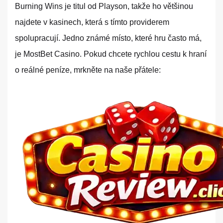
Burning Wins je titul od Playson, takže ho většinou
najdete v kasinech, která s tímto providerem
spolupracují. Jedno známé místo, které hru často má,
je MostBet Casino. Pokud chcete rychlou cestu k hraní
o reálné peníze, mrkněte na naše přátele: